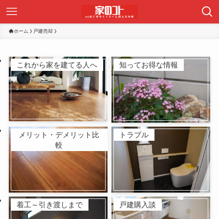
ホーム
戸建売却
これから家を建てる人へ
知ってお得な情報
メリット・デメリット比
トラブル
較
着工～引き渡しまで
戸建購入談