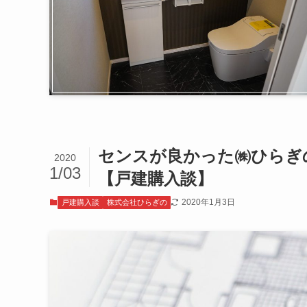
センスが良かった㈱ひらぎ
2020
1/03
【戸建購入談】
2020年1月3日
戸建購入談
株式会社ひらぎの