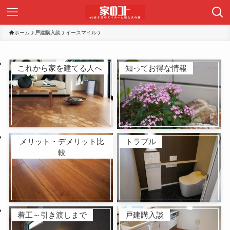
ホーム
戸建購入談
イースマイル
これから家を建てる人へ
知ってお得な情報
メリット・デメリット比
トラブル
較
着工～引き渡しまで
戸建購入談