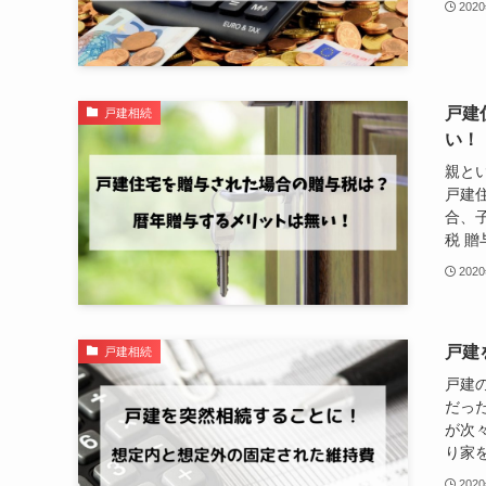
202
戸建
戸建相続
い！
親と
戸建
合、
税 贈
202
戸建
戸建相続
戸建
だっ
が次
り家を
202