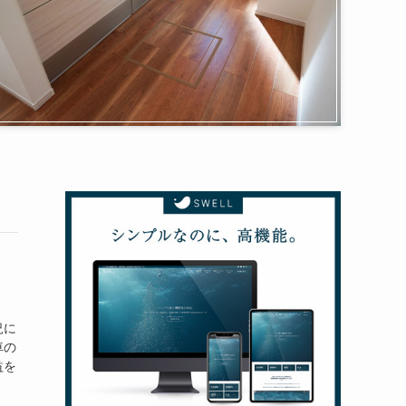
況に
車の
益を