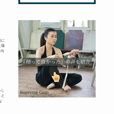
供に
た場
贈与
らし
こと
な