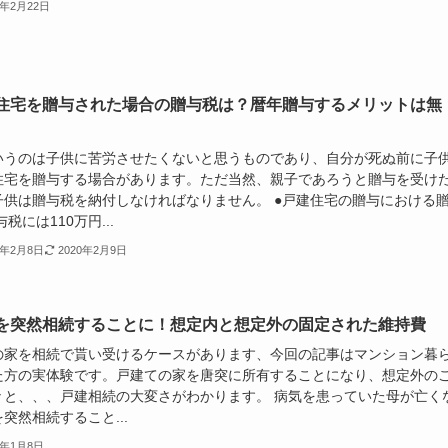
0年2月22日
住宅を贈与された場合の贈与税は？暦年贈与するメリットは無
いうのは子供に苦労させたくないと思うものであり、自分が死ぬ前に子
住宅を贈与する場合があります。ただ当然、親子であろうと贈与を受け
子供は贈与税を納付しなければなりません。 ●戸建住宅の贈与における
与税には110万円...
0年2月8日
2020年2月9日
を突然相続することに！想定内と想定外の固定された維持費
の家を相続で貰い受けるケースがあります、今回の記事はマンション暮
た方の実体験です。戸建ての家を唐突に所有することになり、想定外の
々と、、、戸建相続の大変さがわかります。 病気を患っていた母が亡く
突然相続すること...
0年1月8日