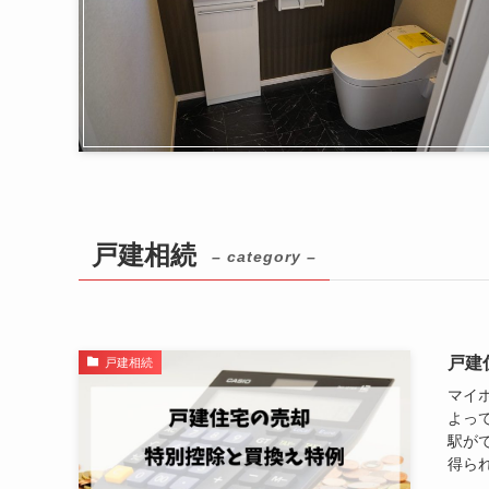
戸建相続
– category –
戸建
戸建相続
マイ
よっ
駅が
得られ