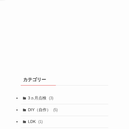
カテゴリー
3ヵ月点検
(3)
DIY（自作）
(5)
LDK
(1)