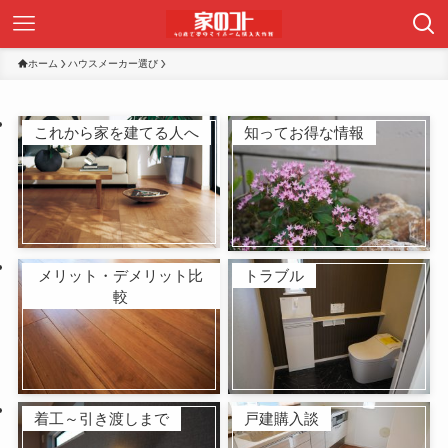
ホーム
ハウスメーカー選び
これから家を建てる人へ
知ってお得な情報
メリット・デメリット比
トラブル
較
着工～引き渡しまで
戸建購入談