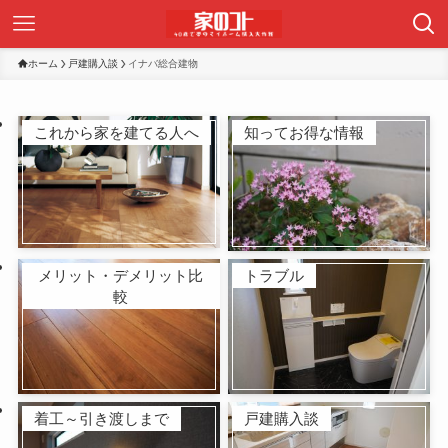
ホーム
戸建購入談
イナバ総合建物
これから家を建てる人へ
知ってお得な情報
メリット・デメリット比
トラブル
較
着工～引き渡しまで
戸建購入談